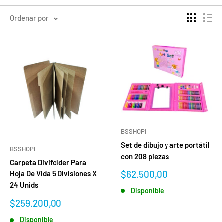
Ordenar por
BSSHOPI
Set de dibujo y arte portátil
BSSHOPI
con 208 piezas
Carpeta Divifolder Para
Precio
$62.500,00
Hoja De Vida 5 Divisiones X
de
24 Unids
Disponible
venta
Precio
$259.200,00
de
Disponible
venta