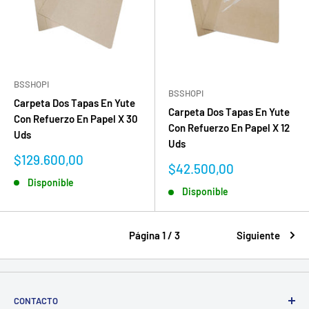
BSSHOPI
BSSHOPI
Carpeta Dos Tapas En Yute
Carpeta Dos Tapas En Yute
Con Refuerzo En Papel X 30
Con Refuerzo En Papel X 12
Uds
Uds
Precio
$129.600,00
Precio
$42.500,00
de
de
Disponible
venta
Disponible
venta
Página 1 / 3
Siguiente
CONTACTO