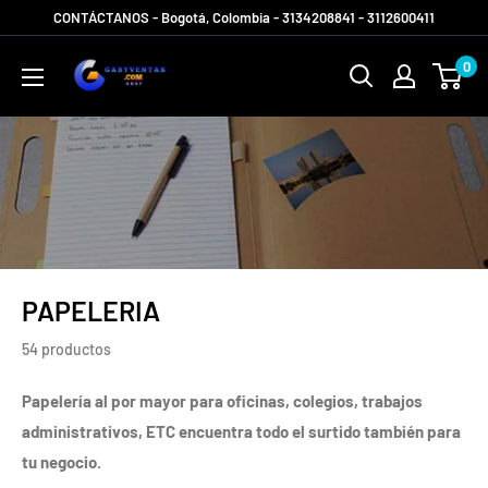
Ir
CONTÁCTANOS - Bogotá, Colombia - 3134208841 - 3112600411
directamente
Gabyventas
0
al
Shop
contenido
PAPELERIA
54 productos
Papelería al por mayor para oficinas, colegios, trabajos
administrativos, ETC encuentra todo el surtido también para
tu negocio.