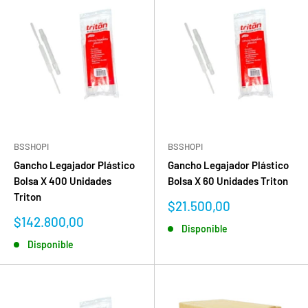
BSSHOPI
BSSHOPI
Gancho Legajador Plástico
Gancho Legajador Plástico
Bolsa X 400 Unidades
Bolsa X 60 Unidades Triton
Triton
Precio
$21.500,00
de
Precio
$142.800,00
Disponible
venta
de
Disponible
venta