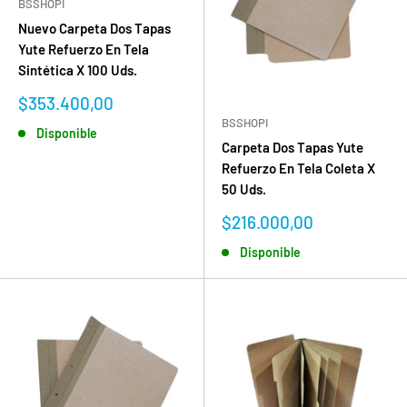
BSSHOPI
Nuevo Carpeta Dos Tapas
Yute Refuerzo En Tela
Sintética X 100 Uds.
Precio
$353.400,00
de
BSSHOPI
Disponible
venta
Carpeta Dos Tapas Yute
Refuerzo En Tela Coleta X
50 Uds.
Precio
$216.000,00
de
Disponible
venta