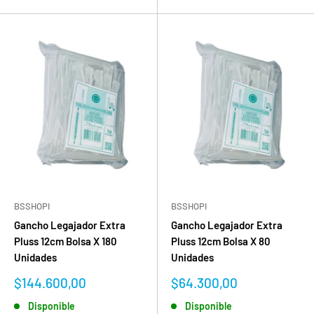
BSSHOPI
BSSHOPI
Gancho Legajador Extra
Gancho Legajador Extra
Pluss 12cm Bolsa X 180
Pluss 12cm Bolsa X 80
Unidades
Unidades
Precio
Precio
$144.600,00
$64.300,00
de
de
Disponible
Disponible
venta
venta