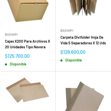
BSSHOPI
BSSHOPI
Carpeta Divifolder Hoja De
Cajas X200 Para Archivos X
Vida 5 Separadores X 12 Uds
20 Unidades Tipo Nevera
Precio
$129.600,00
Precio
$125.700,00
de
de
Disponible
venta
Disponible
venta