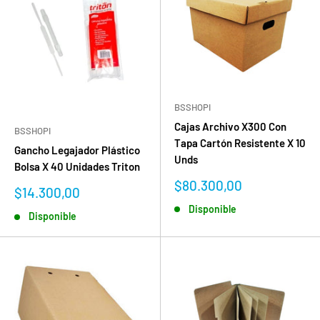
BSSHOPI
Cajas Archivo X300 Con
BSSHOPI
Tapa Cartón Resistente X 10
Gancho Legajador Plástico
Unds
Bolsa X 40 Unidades Triton
Precio
$80.300,00
Precio
$14.300,00
de
de
Disponible
venta
Disponible
venta