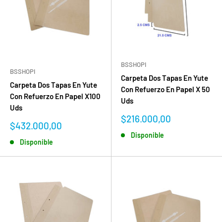
BSSHOPI
BSSHOPI
Carpeta Dos Tapas En Yute
Carpeta Dos Tapas En Yute
Con Refuerzo En Papel X 50
Con Refuerzo En Papel X100
Uds
Uds
Precio
$216.000,00
Precio
$432.000,00
de
de
Disponible
venta
Disponible
venta