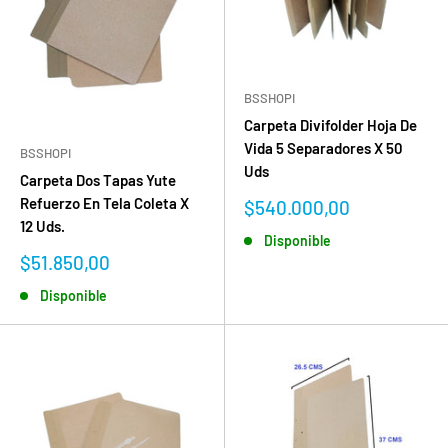
BSSHOPI
Carpeta Divifolder Hoja De
Vida 5 Separadores X 50
BSSHOPI
Uds
Carpeta Dos Tapas Yute
Refuerzo En Tela Coleta X
Precio
$540.000,00
de
12 Uds.
Disponible
venta
Precio
$51.850,00
de
Disponible
venta