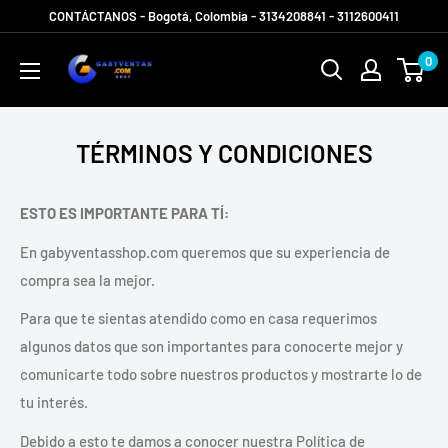
Ir
CONTÁCTANOS - Bogotá, Colombia - 3134208841 - 3112600411
directamente
Gabyventas
0
al
Shop
contenido
TÉRMINOS Y CONDICIONES
ESTO ES IMPORTANTE PARA TÍ:
En gabyventasshop.com queremos que su experiencia de
compra sea la mejor.
Para que te sientas atendido como en casa requerimos
algunos datos que son importantes para conocerte mejor y
comunicarte todo sobre nuestros productos y mostrarte lo de
tu interés.
Debido a esto te damos a conocer nuestra Política de