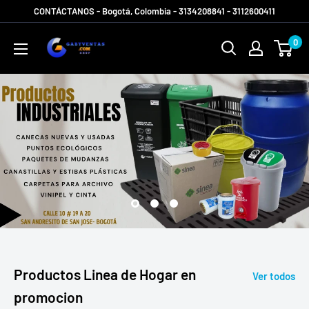
Ir
CONTÁCTANOS - Bogotá, Colombia - 3134208841 - 3112600411
directamente
Gabyventas
0
al
Shop
contenido
Productos Linea de Hogar en
Ver todos
promocion