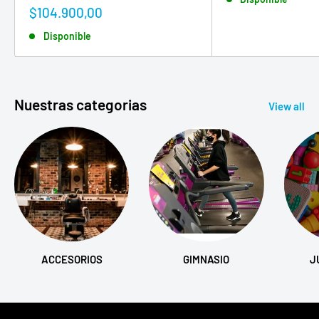
venta
Precio
$104.900,00
de
Disponible
venta
Nuestras categorias
View all
ACCESORIOS
GIMNASIO
J