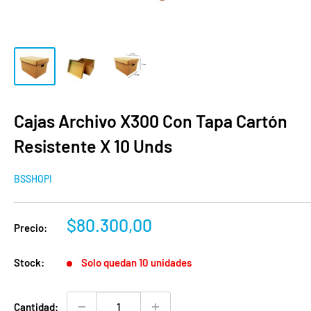
Cajas Archivo X300 Con Tapa Cartón
Resistente X 10 Unds
BSSHOPI
Precio
$80.300,00
Precio:
de
venta
Stock:
Solo quedan 10 unidades
Cantidad: