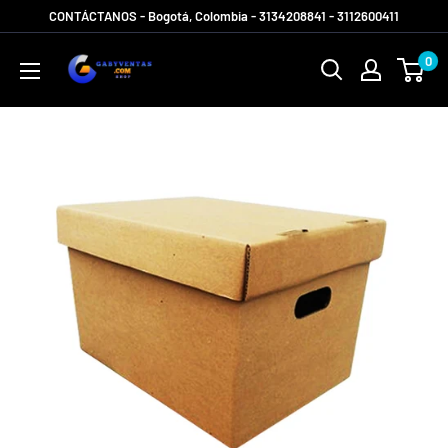
Ir
CONTÁCTANOS - Bogotá, Colombia - 3134208841 - 3112600411
directamente
Gabyventas
0
al
Shop
contenido