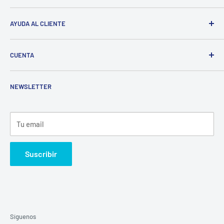
Cll 10 19a 20, Bogotá, Colombia
AYUDA AL CLIENTE
gabyventaseco@gmail.com
Envíos
+57 311 260 04 11
CUENTA
Devoluciones
+57 322 819 63 33
Términos y condiciones
Ingresar o inicio de sesión
NEWSLETTER
Tratamiento de datos
Tu email
Suscribir
Síguenos