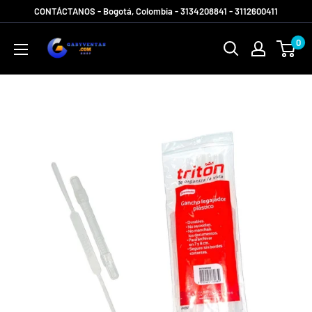
Ir
CONTÁCTANOS - Bogotá, Colombia - 3134208841 - 3112600411
directamente
Gabyventas
0
al
Shop
contenido