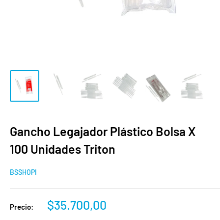
Gancho Legajador Plástico Bolsa X
100 Unidades Triton
BSSHOPI
Precio
$35.700,00
Precio:
de