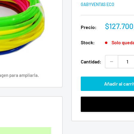
GABYVENTAS ECO
Precio
$127.700
Precio:
de
venta
Stock:
Solo qued
Cantidad:
agen para ampliarla.
Añadir al carri