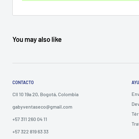
You may also like
CONTACTO
AYU
Env
Cll 10 19a 20, Bogotá, Colombia
Dev
gabyventaseco@gmail.com
Tér
+57 311 260 04 11
Tra
+57 322 819 63 33