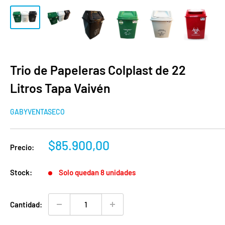
Trio de Papeleras Colplast de 22
Litros Tapa Vaivén
GABYVENTASECO
Precio
$85.900,00
Precio:
de
venta
Stock:
Solo quedan 8 unidades
Cantidad: