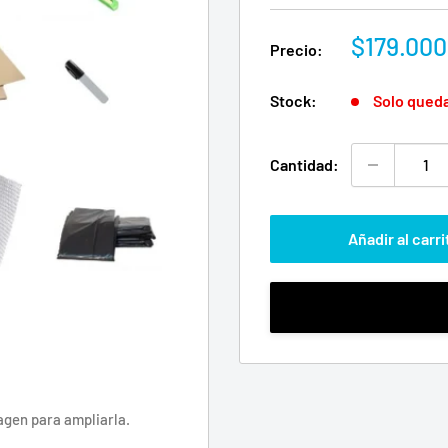
Precio
$179.000
Precio:
de
venta
Stock:
Solo qued
Cantidad:
Añadir al carri
agen para ampliarla.