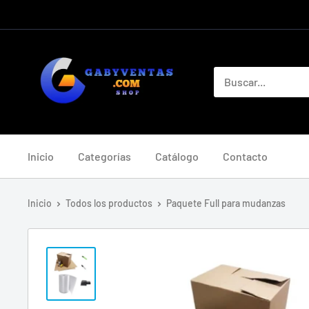
Ir
directamente
al
Gabyventas
contenido
Shop
Inicio
Categorías
Catálogo
Contacto
Inicio
Todos los productos
Paquete Full para mudanzas