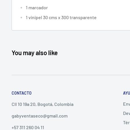
1 marcador
1 vinipel 30 cms x 300 transparente
You may also like
CONTACTO
AYU
Env
Cll 10 19a 20, Bogotá, Colombia
Dev
gabyventaseco@gmail.com
Tér
+57 311 260 04 11