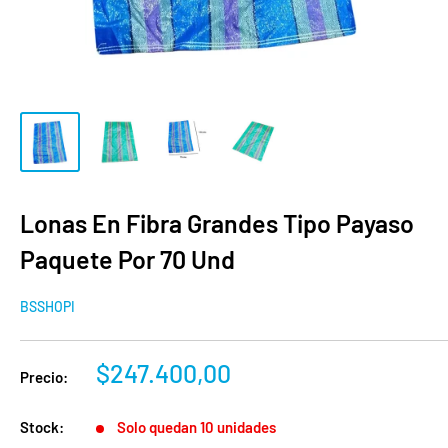
Lonas En Fibra Grandes Tipo Payaso
Paquete Por 70 Und
BSSHOPI
Precio
$247.400,00
Precio:
de
venta
Stock:
Solo quedan 10 unidades