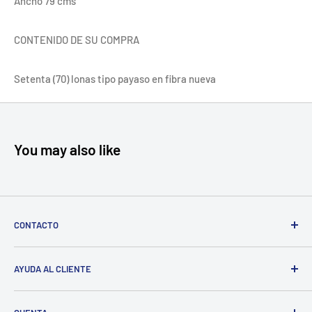
Ancho 79 cms
CONTENIDO DE SU COMPRA
Setenta (70) lonas tipo payaso en fibra nueva
You may also like
CONTACTO
Cll 10 19a 20, Bogotá, Colombia
AYUDA AL CLIENTE
gabyventaseco@gmail.com
Envíos
+57 311 260 04 11