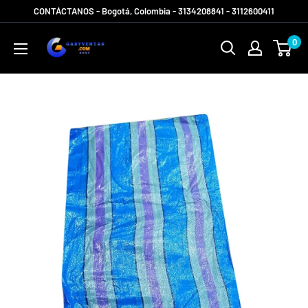
Ir
CONTÁCTANOS - Bogotá, Colombia - 3134208841 - 3112600411
directamente
Gabyventas
0
al
Shop
contenido