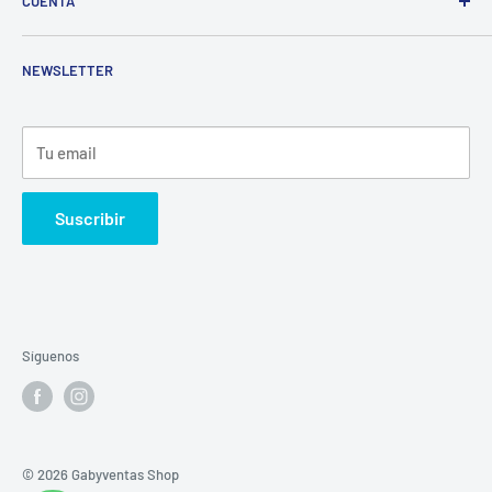
CUENTA
Devoluciones
+57 322 819 63 33
Términos y condiciones
Ingresar o inicio de sesión
NEWSLETTER
Tratamiento de datos
Tu email
Suscribir
Síguenos
© 2026 Gabyventas Shop