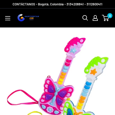
Ir
CONTÁCTANOS - Bogotá, Colombia - 3134208841 - 3112600411
directamente
Gabyventas
0
al
Shop
contenido