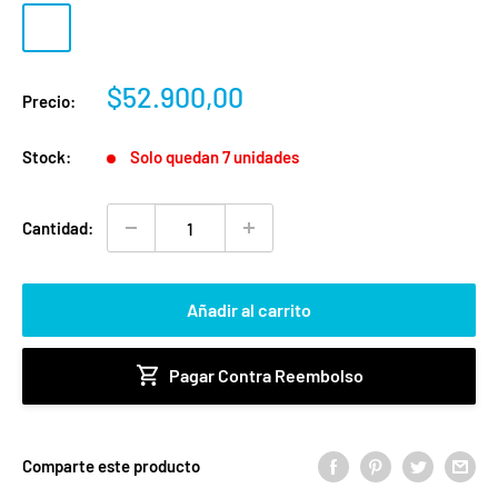
Naranja
Verde
Morado
Fucsia
Precio
$52.900,00
Precio:
de
venta
Stock:
Solo quedan 7 unidades
Cantidad:
Añadir al carrito
Pagar Contra Reembolso
Comparte este producto