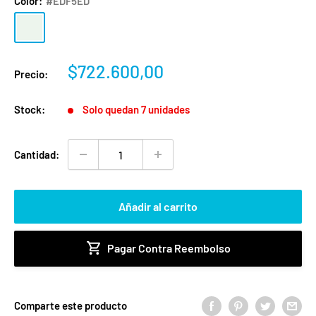
Color:
#EDF5ED
#EDF5ED
Precio
$722.600,00
Precio:
de
venta
Stock:
Solo quedan 7 unidades
Cantidad:
Añadir al carrito
Pagar Contra Reembolso
Comparte este producto