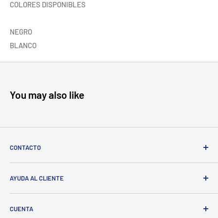
COLORES DISPONIBLES
NEGRO
BLANCO
You may also like
CONTACTO
Cll 10 19a 20, Bogotá, Colombia
AYUDA AL CLIENTE
gabyventaseco@gmail.com
Envíos
+57 311 260 04 11
CUENTA
Devoluciones