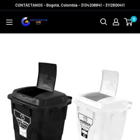
Ir
CONTÁCTANOS - Bogotá, Colombia - 3134208841 - 3112600411
directamente
Gabyventas
0
al
Shop
contenido