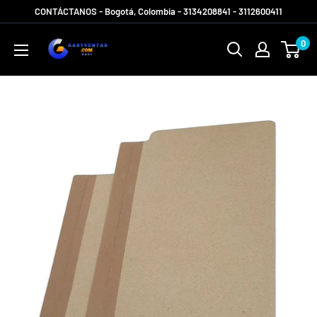
Ir
CONTÁCTANOS - Bogotá, Colombia - 3134208841 - 3112600411
directamente
Gabyventas
0
al
Shop
contenido