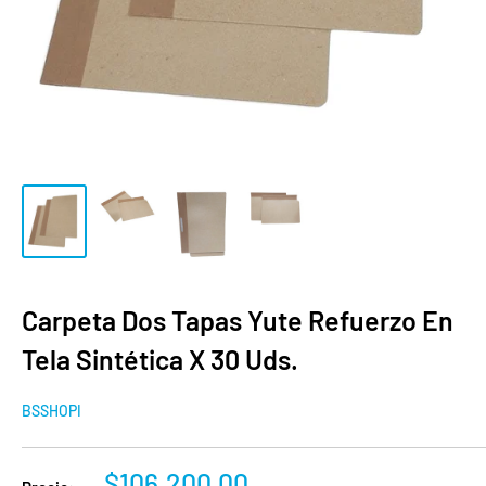
Carpeta Dos Tapas Yute Refuerzo En
Tela Sintética X 30 Uds.
BSSHOPI
Precio
$106.200,00