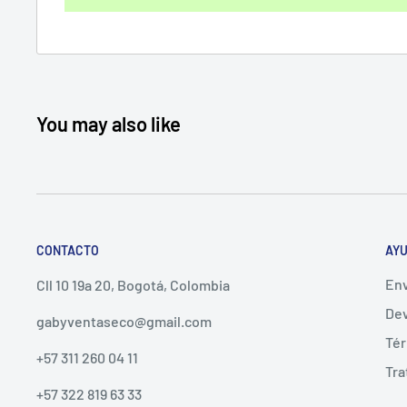
You may also like
CONTACTO
AYU
Env
Cll 10 19a 20, Bogotá, Colombia
Dev
gabyventaseco@gmail.com
Tér
+57 311 260 04 11
Tra
+57 322 819 63 33