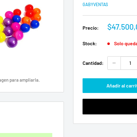
GABYVENTAS
Precio
$47.500,
Precio:
de
venta
Stock:
Solo qued
Cantidad:
agen para ampliarla.
Añadir al carri